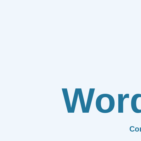
Wor
Co