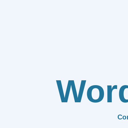
Wor
Co