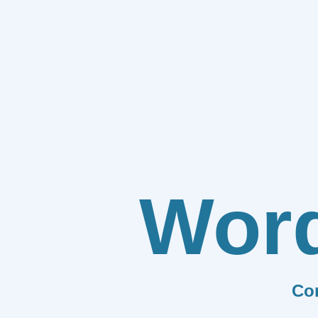
Wor
Co