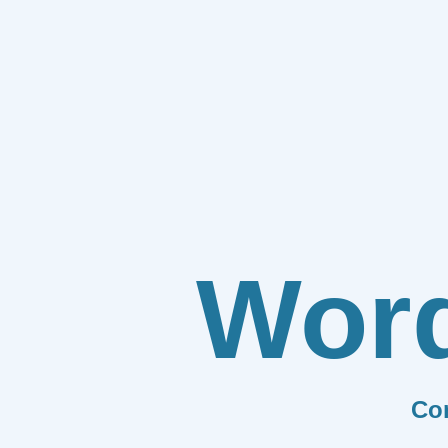
Wor
Co