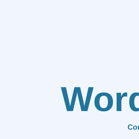
Wor
Co