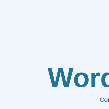
Wor
Co