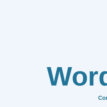
Wor
Co