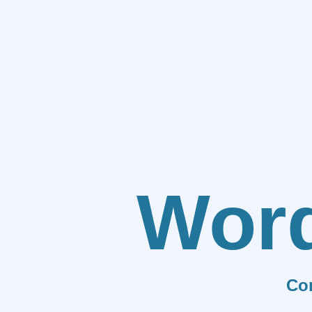
Wor
Co