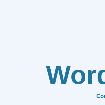
Wor
Co