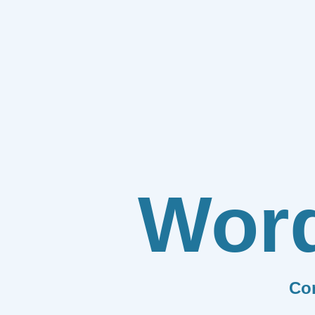
Wor
Co