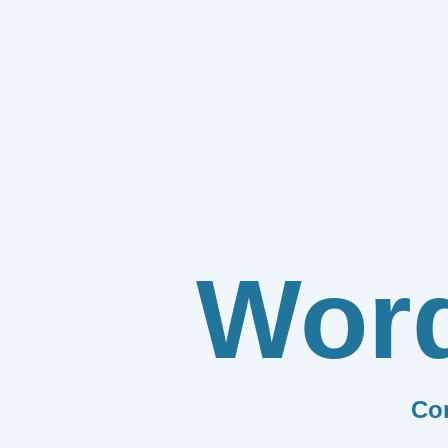
Wor
Co