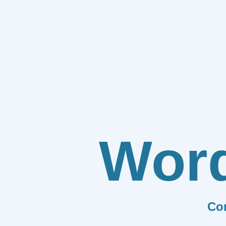
Wor
Co