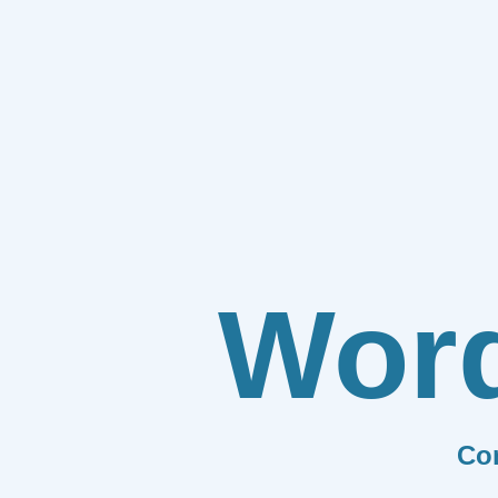
Wor
Co