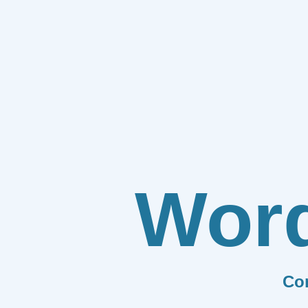
Wor
Co