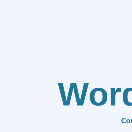
Wor
Co