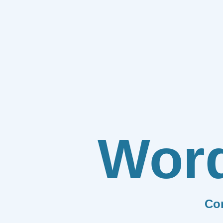
Wor
Co