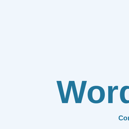
Wor
Co