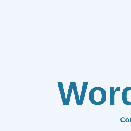
Wor
Co