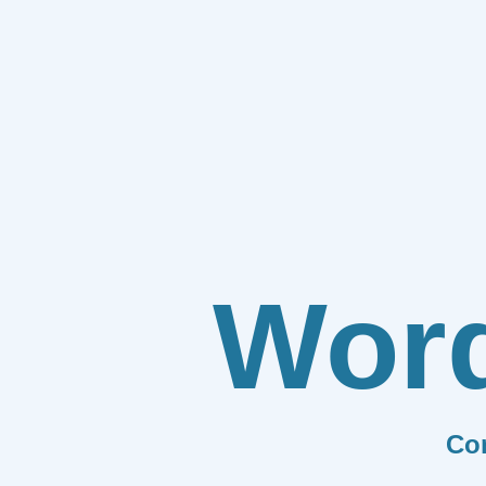
Wor
Co