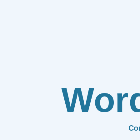
Wor
Co