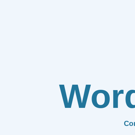
Wor
Co