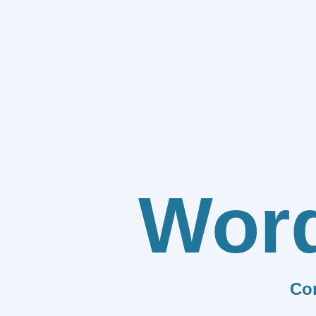
Wor
Co